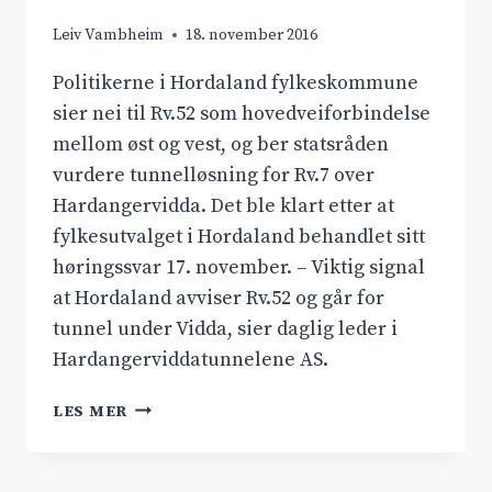
Leiv Vambheim
18. november 2016
Politikerne i Hordaland fylkeskommune
sier nei til Rv.52 som hovedveiforbindelse
mellom øst og vest, og ber statsråden
vurdere tunnelløsning for Rv.7 over
Hardangervidda. Det ble klart etter at
fylkesutvalget i Hordaland behandlet sitt
høringssvar 17. november. – Viktig signal
at Hordaland avviser Rv.52 og går for
tunnel under Vidda, sier daglig leder i
Hardangerviddatunnelene AS.
HORDALAND
LES MER
FYLKESKOMMUNE
SIER
NEI