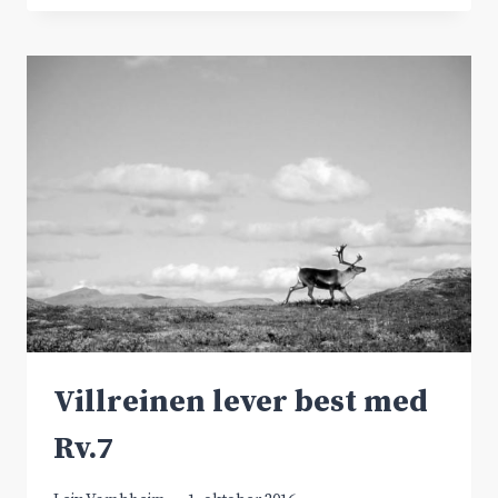
I
NY
RAPPORT;
RV.7
GIR
STØRST
EFFEKT
Villreinen lever best med
Rv.7