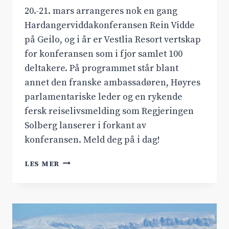
20.-21. mars arrangeres nok en gang
Hardangerviddakonferansen Rein Vidde
på Geilo, og i år er Vestlia Resort vertskap
for konferansen som i fjor samlet 100
deltakere. På programmet står blant
annet den franske ambassadøren, Høyres
parlamentariske leder og en rykende
fersk reiselivsmelding som Regjeringen
Solberg lanserer i forkant av
konferansen. Meld deg på i dag!
VELKOMMEN
LES MER
TIL
REIN
VIDDE
20.-21.
MARS!