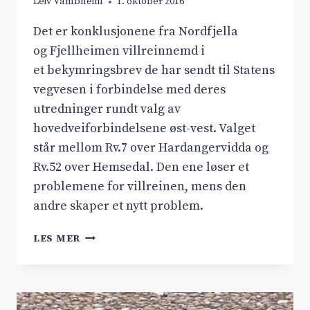
Leiv Vambheim
1. oktober 2016
Det er konklusjonene fra Nordfjella
og Fjellheimen villreinnemd i
et bekymringsbrev de har sendt til Statens
vegvesen i forbindelse med deres
utredninger rundt valg av
hovedveiforbindelsene øst-vest. Valget
står mellom Rv.7 over Hardangervidda og
Rv.52 over Hemsedal. Den ene løser et
problemene for villreinen, mens den
andre skaper et nytt problem.
VILLREINEN
LES MER
LEVER
BEST
MED
RV.7