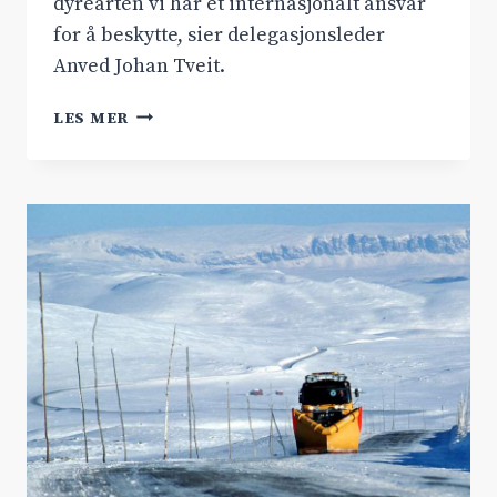
dyrearten vi har et internasjonalt ansvar
for å beskytte, sier delegasjonsleder
Anved Johan Tveit.
MØTTE
LES MER
MILJØVERNMINISTEREN
OM
VILLREIN
OG
RV.7