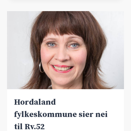
FOR
RV.7
Hordaland
fylkeskommune sier nei
til Rv.52