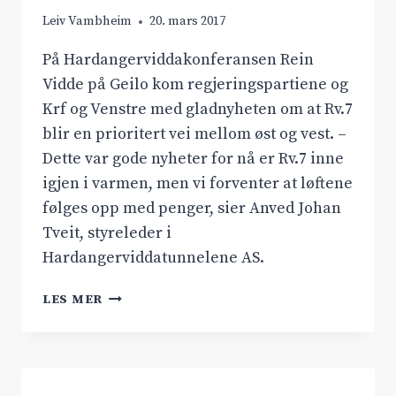
Leiv Vambheim
20. mars 2017
På Hardangerviddakonferansen Rein
Vidde på Geilo kom regjeringspartiene og
Krf og Venstre med gladnyheten om at Rv.7
blir en prioritert vei mellom øst og vest. –
Dette var gode nyheter for nå er Rv.7 inne
igjen i varmen, men vi forventer at løftene
følges opp med penger, sier Anved Johan
Tveit, styreleder i
Hardangerviddatunnelene AS.
RV.7
LES MER
BLIR
PRIORITERT
VEI
ØST-