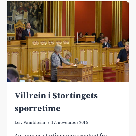
TIL
RV.52
Villrein i Stortingets
spørretime
Leiv Vambheim
17. november 2016
Ap-topp og stortingsrepresentant fra