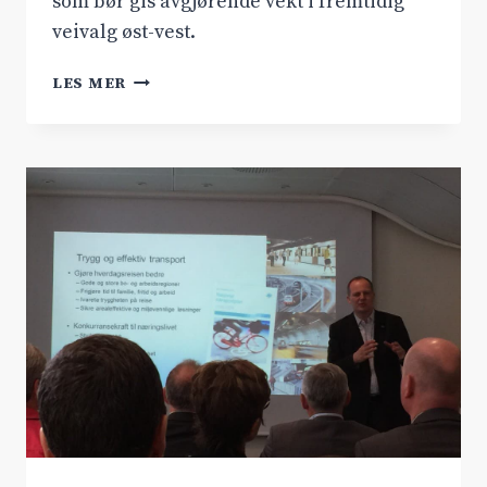
som bør gis avgjørende vekt i fremtidig
veivalg øst-vest.
VILLREINEN
LES MER
–
EN
TRUET
DYREART