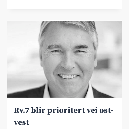
FREMLA
NTP
2018-
2029
Rv.7 blir prioritert vei øst-
vest