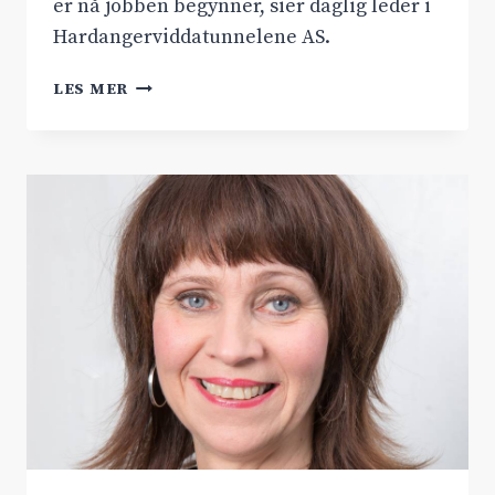
er nå jobben begynner, sier daglig leder i
Hardangerviddatunnelene AS.
LA
LES MER
FREM
ØST-
VESTANBEFALING
1.
SEPTEMBER