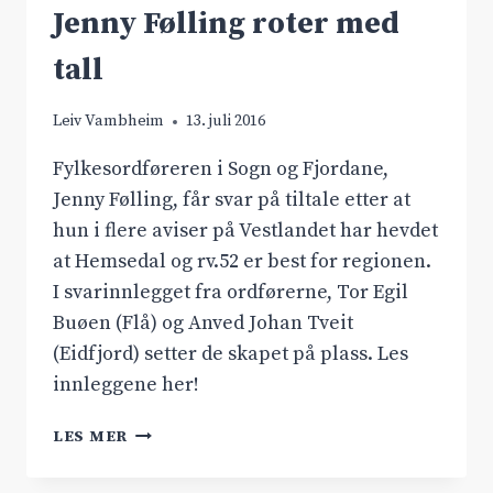
Jenny Følling roter med
tall
Leiv Vambheim
13. juli 2016
Fylkesordføreren i Sogn og Fjordane,
Jenny Følling, får svar på tiltale etter at
hun i flere aviser på Vestlandet har hevdet
at Hemsedal og rv.52 er best for regionen.
I svarinnlegget fra ordførerne, Tor Egil
Buøen (Flå) og Anved Johan Tveit
(Eidfjord) setter de skapet på plass. Les
innleggene her!
JENNY
LES MER
FØLLING
ROTER