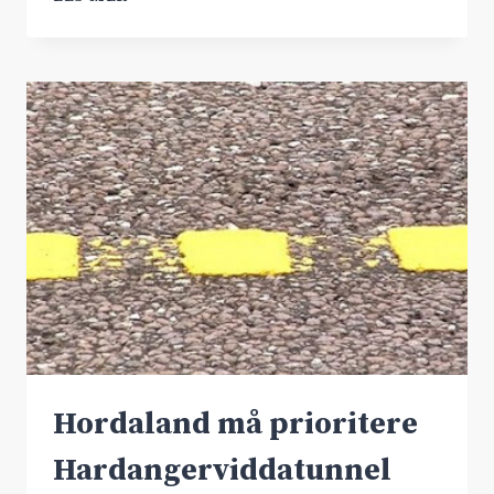
10.000
KRONER
TIL
NORSKE
REDNINGSHUNDER
Hordaland må prioritere
Hardangerviddatunnel