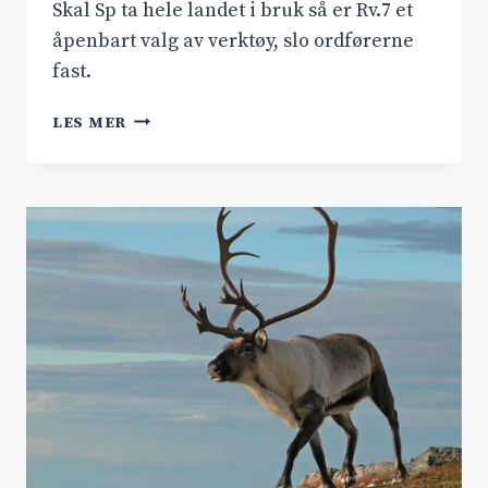
Skal Sp ta hele landet i bruk så er Rv.7 et
åpenbart valg av verktøy, slo ordførerne
fast.
TALTE
LES MER
RV.7
SIN
SAK
I
SENTERPARTIETS
STORTINGSGRUPPE