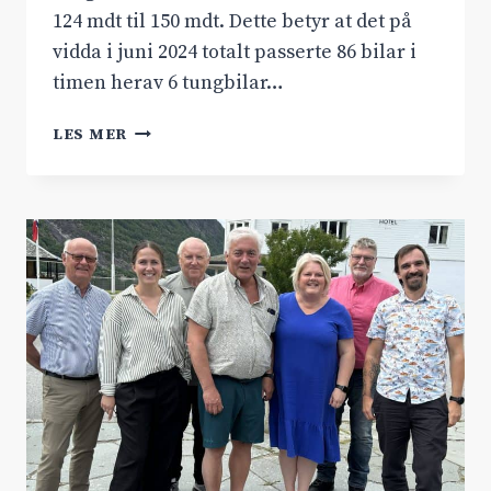
124 mdt til 150 mdt. Dette betyr at det på
vidda i juni 2024 totalt passerte 86 bilar i
timen herav 6 tungbilar…
MÅNADSDØGNTRAFIKKEN
LES MER
FOR
JUNI
2024