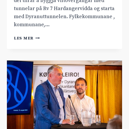
dei tilrår å byggja viltovergangar med
tunnelar på Rv 7 Hardangervidda og starta
med Dyranuttunnelen. Fylkekommunane ,
kommunane,…
VILLREINFOLKET
LES MER
TILRÅR
DYRANUTTUNNEL
PÅ
RV
7