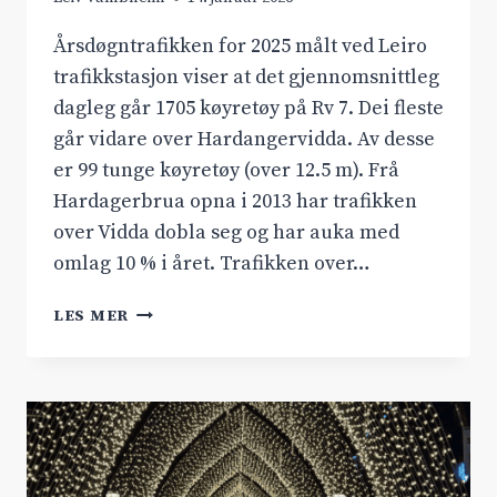
Årsdøgntrafikken for 2025 målt ved Leiro
trafikkstasjon viser at det gjennomsnittleg
dagleg går 1705 køyretøy på Rv 7. Dei fleste
går vidare over Hardangervidda. Av desse
er 99 tunge køyretøy (over 12.5 m). Frå
Hardagerbrua opna i 2013 har trafikken
over Vidda dobla seg og har auka med
omlag 10 % i året. Trafikken over…
TRAFIKKEN
LES MER
PÅ
RV
7
HARDANGERVIDDA
AUKAR
OG
AUKAR