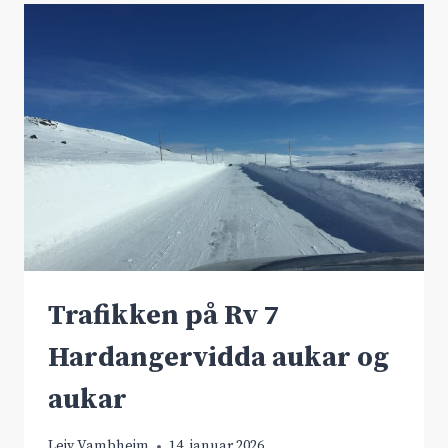
VILLREINEN
Trafikken på Rv 7
Hardangervidda aukar og
aukar
Leiv Vambheim
14. januar 2026