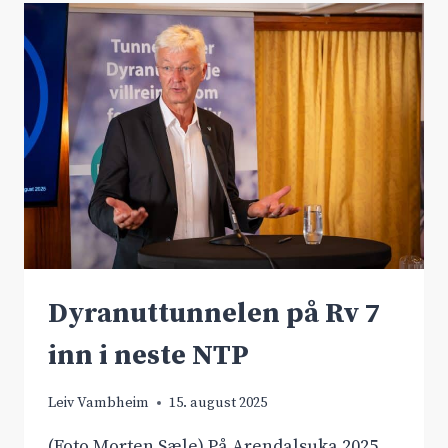
AUST-
VEST
Dyranuttunnelen på Rv 7
inn i neste NTP
Leiv Vambheim
15. august 2025
(Foto Morten Sæle) På Arendalsuka 2025