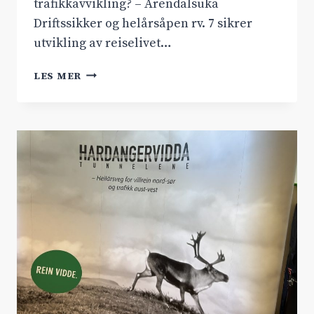
trafikkavvikling? – Arendalsuka
Driftssikker og helårsåpen rv. 7 sikrer
utvikling av reiselivet…
MØT
LES MER
HARDANGERVIDDATUNNELENE
AS
PÅ
ARENDALSUKA