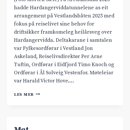
hadde Hardangerviddatunnelene as eit
arrangement på Vestlandsbåten 2025 med
fokus på reiselivet sine behov for
driftsikker framkomeleg heilårsveg over
Hardangervidda. Deltakarane i samtalen
var Fylkesordførar i Vestland Jon
Askeland, Reiselivsdirektør Per Arne
Tuftin, Ordførar i Eidfjord Timo Knoch og
Ordførar i Ål Solveig Vestenfor. Møteleiar
var Harald Victor Hove….
DYRANUTTUNNELEN
LES MER
PÅ
RV
7
INN
I
Møt