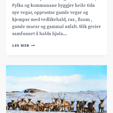
Fylka og kommunane byggjer heile tida
nye vegar, opprustar gamle vegar og
kjempar med vedlikehald, ras , flaum ,
gamle murar og gammal asfalt. Slik greier
samfunnet å halda hjula…
GOD
LES MER
JOL
OG
GODT
NYTTÅR.
LJOS
I
TUNNELEN.