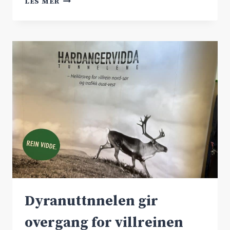
LES MER
PÅ
HARDANGERVIDDA
I
NESTE
NTP
Dyranuttnnelen gir
overgang for villreinen