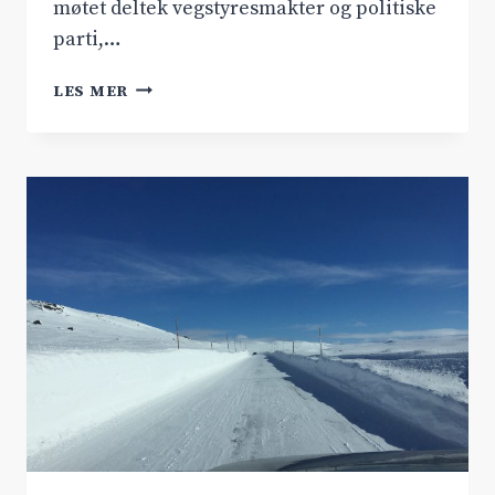
møtet deltek vegstyresmakter og politiske
parti,…
FOLKEMØTE
LES MER
PÅ
GEILO
19.
MAI
KLOKKA
17.30.
MOBILISERING
FOR
DYRANUTTUNNELEN
RV
7
HARDANGERVIDDA.