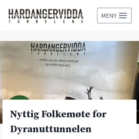
Skip
to
MENY
content
Nyttig Folkemøte for
Dyranuttunnelen