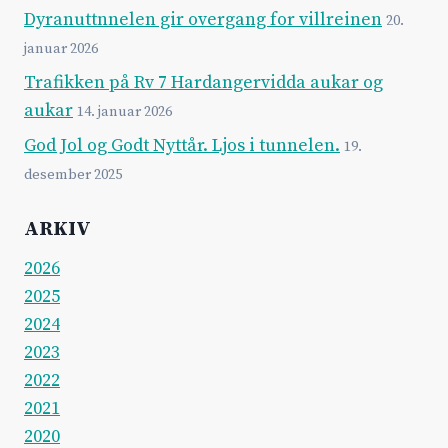
Dyranuttnnelen gir overgang for villreinen
20.
januar 2026
Trafikken på Rv 7 Hardangervidda aukar og
aukar
14. januar 2026
God Jol og Godt Nyttår. Ljos i tunnelen.
19.
desember 2025
ARKIV
2026
2025
2024
2023
2022
2021
2020