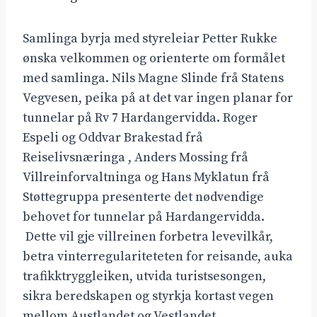
Samlinga byrja med styreleiar Petter Rukke
ønska velkommen og orienterte om formålet
med samlinga. Nils Magne Slinde frå Statens
Vegvesen, peika på at det var ingen planar for
tunnelar på Rv 7 Hardangervidda. Roger
Espeli og Oddvar Brakestad frå
Reiselivsnæringa , Anders Mossing frå
Villreinforvaltninga og Hans Myklatun frå
Støttegruppa presenterte det nødvendige
behovet for tunnelar på Hardangervidda.
Dette vil gje villreinen forbetra levevilkår,
betra vinterregulariteteten for reisande, auka
trafikktryggleiken, utvida turistsesongen,
sikra beredskapen og styrkja kortast vegen
mellom Austlandet og Vestlandet.