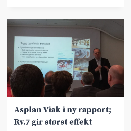
–
EN
TRUET
DYREART
Asplan Viak i ny rapport;
Rv.7 gir størst effekt