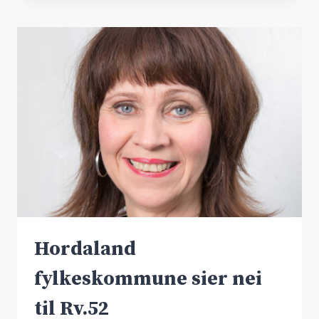
FOR
RV.7
Hordaland
fylkeskommune sier nei
til Rv.52