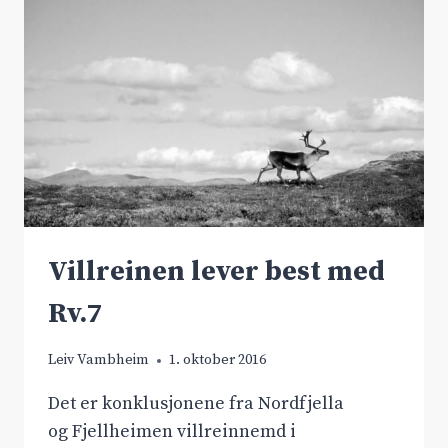
GIR
STØRST
EFFEKT
Villreinen lever best med
Rv.7
Leiv Vambheim
1. oktober 2016
Det er konklusjonene fra Nordfjella
og Fjellheimen villreinnemd i