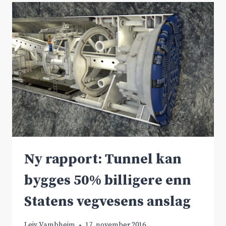
TIL
RV.52
Ny rapport: Tunnel kan
bygges 50% billigere enn
Statens vegvesens anslag
Leiv Vambheim
17. november 2016