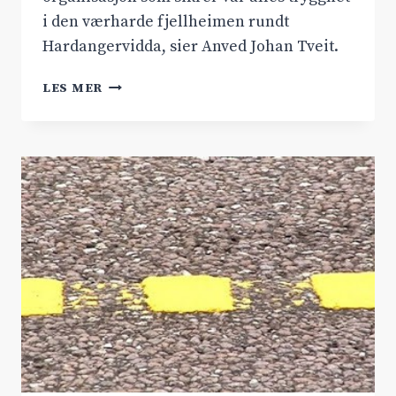
i den værharde fjellheimen rundt
Hardangervidda, sier Anved Johan Tveit.
DONERER
LES MER
10.000
KRONER
TIL
NORSKE
REDNINGSHUNDER