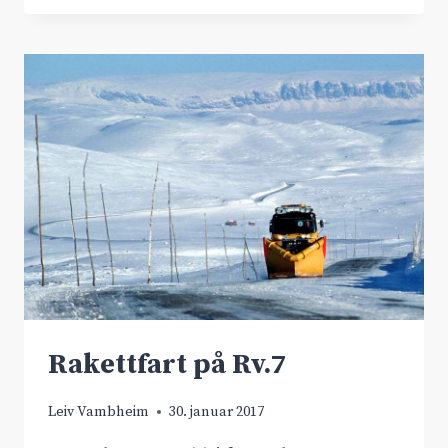
REIN
VIDDE
20.-21.
MARS!
Rakettfart på Rv.7
Leiv Vambheim
30. januar 2017