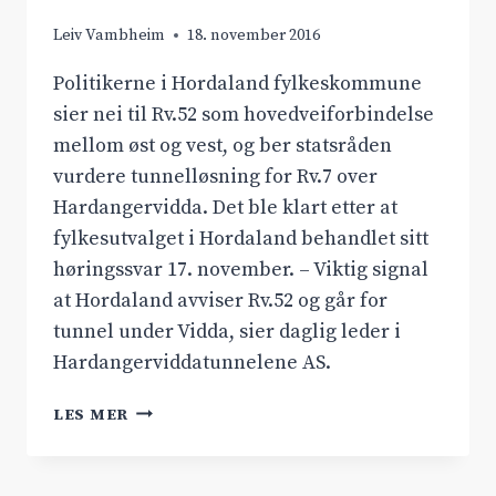
Leiv Vambheim
18. november 2016
Politikerne i Hordaland fylkeskommune
sier nei til Rv.52 som hovedveiforbindelse
mellom øst og vest, og ber statsråden
vurdere tunnelløsning for Rv.7 over
Hardangervidda. Det ble klart etter at
fylkesutvalget i Hordaland behandlet sitt
høringssvar 17. november. – Viktig signal
at Hordaland avviser Rv.52 og går for
tunnel under Vidda, sier daglig leder i
Hardangerviddatunnelene AS.
HORDALAND
LES MER
FYLKESKOMMUNE
SIER
NEI