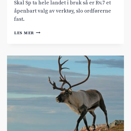
Skal Sp ta hele landet i bruk så er Rv.7 et
åpenbart valg av verktøy, slo ordførerne
fast.
TALTE
LES MER
RV.7
SIN
SAK
I
SENTERPARTIETS
STORTINGSGRUPPE