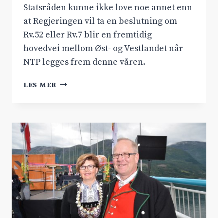
Statsråden kunne ikke love noe annet enn
at Regjeringen vil ta en beslutning om
Rv.52 eller Rv.7 blir en fremtidig
hovedvei mellom Øst- og Vestlandet når
NTP legges frem denne våren.
–
LES MER
VI
SKAL
TA
ET
VEIVALG
TIL
VÅREN