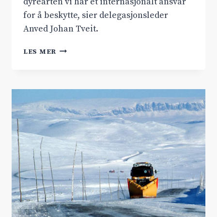
dyrearten vi har et internasjonalt ansvar
for å beskytte, sier delegasjonsleder
Anved Johan Tveit.
MØTTE
LES MER
MILJØVERNMINISTEREN
OM
VILLREIN
OG
RV.7