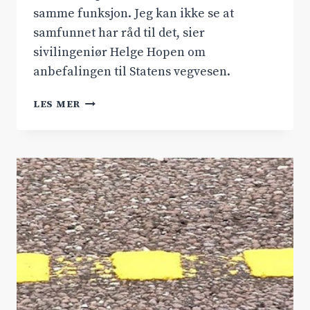
samme funksjon. Jeg kan ikke se at
samfunnet har råd til det, sier
sivilingeniør Helge Hopen om
anbefalingen til Statens vegvesen.
NY
LES MER
RAPPORT:
BØR
PRIORITERE
RV.7
FORAN
RV.52