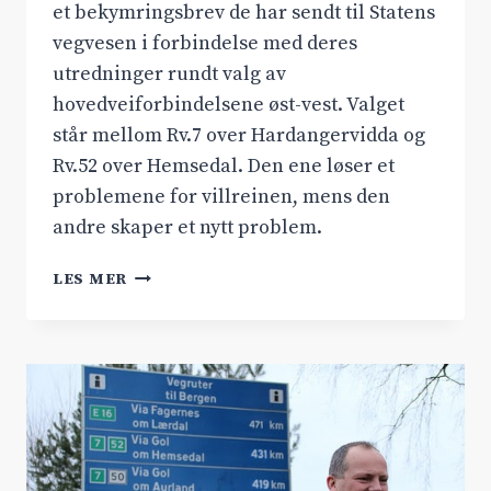
et bekymringsbrev de har sendt til Statens
vegvesen i forbindelse med deres
utredninger rundt valg av
hovedveiforbindelsene øst-vest. Valget
står mellom Rv.7 over Hardangervidda og
Rv.52 over Hemsedal. Den ene løser et
problemene for villreinen, mens den
andre skaper et nytt problem.
VILLREINEN
LES MER
LEVER
BEST
MED
RV.7