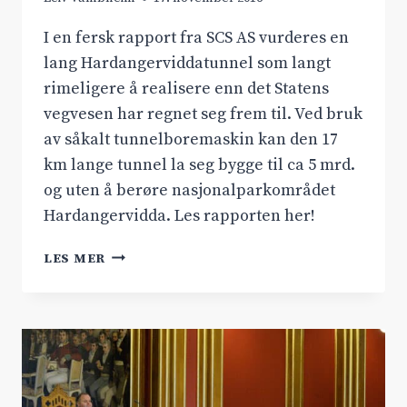
I en fersk rapport fra SCS AS vurderes en
lang Hardangerviddatunnel som langt
rimeligere å realisere enn det Statens
vegvesen har regnet seg frem til. Ved bruk
av såkalt tunnelboremaskin kan den 17
km lange tunnel la seg bygge til ca 5 mrd.
og uten å berøre nasjonalparkområdet
Hardangervidda. Les rapporten her!
NY
LES MER
RAPPORT:
TUNNEL
KAN
BYGGES
50%
BILLIGERE
ENN