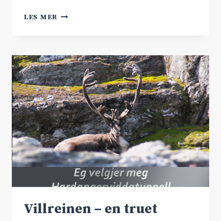
HALLINGTINGET
LES MER
GÅR
FOR
RV.7
Villreinen – en truet