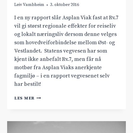
Leiv Vambheim
3. oktober 2016
I en ny rapport slår Asplan Viak fast at Rv.7
vil gi størst regionale effekter for reiseliv
og lokalt næringsliv dersom denne velges
som hovedveiforbindelse mellom Øst- og
Vestlandet. Statens vegvesen har som
kjent ikke anbefalt Rv.7, men får nå
motbør fra Asplan Viaks anerkjente
fagmiljø – i en rapport vegvesenet selv
har bestilt!
ASPLAN
LES MER
VIAK
I
NY
RAPPORT;
RV.7