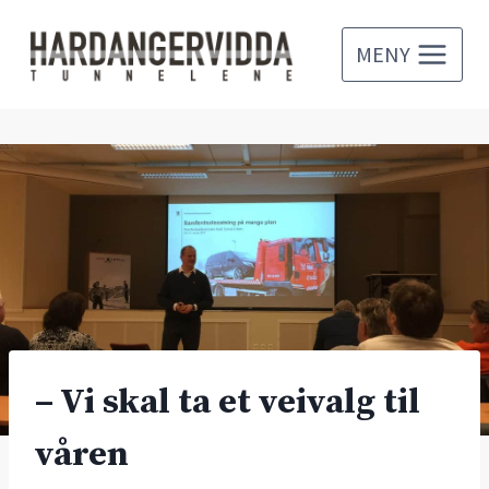
Skip
to
MENY
content
– Vi skal ta et veivalg til
våren