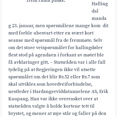
frem rundt påske.
Halling
dal
manda
g 23. januar, men spørsmålene mange kom dit
med forble ubesvart etter en svært kort
seanse med spørsmål fra de fremmøte. Selv
om det store veispørsmålet for hallingdøler
flest stod på agendaen i forkant av møtet ble
få avklaringer gitt. – Statsråden var i alle fall
tydelig på at Regjeringen ikke vil utsette
spørsmålet om det blir Rv.52 eller Rv.7 som
skal utvikles som hovedveiforbindelse,
nestleder i Hardangerviddatunnelene AS, Erik
Kaupang. Han var ikke overrasket over at
statsråden valgte å holde kortene tett til
brystet, og mener at mye står og faller på den