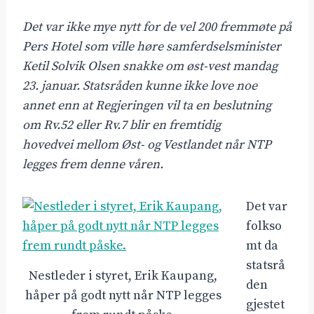
Det var ikke mye nytt for de vel 200 fremmøte på
Pers Hotel som ville høre samferdselsminister
Ketil Solvik Olsen snakke om øst-vest mandag
23. januar. Statsråden kunne ikke love noe
annet enn at Regjeringen vil ta en beslutning
om Rv.52 eller Rv.7 blir en fremtidig
hovedvei mellom Øst- og Vestlandet når NTP
legges frem denne våren.
Det var
folkso
mt da
statsrå
Nestleder i styret, Erik Kaupang,
den
håper på godt nytt når NTP legges
gjestet