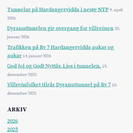
Tunnelar på Hardangervidda i neste NTP
9. april
2026
Dyranuttnnelen gir overgang for villreinen
20.
januar 2026
Trafikken på Rv 7 Hardangervidda aukar og
aukar
14. januar 2026
God Jol og Godt Nyttår. Ljos i tunnelen.
19.
desember 2025
Villreinfolket tilrår Dyranuttunnel på Rv 7
10.
desember 2025
ARKIV
2026
2025