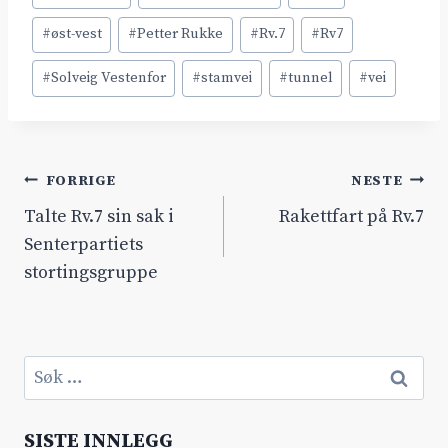
#
øst-vest
#
Petter Rukke
#
Rv.7
#
Rv7
#
Solveig Vestenfor
#
stamvei
#
tunnel
#
vei
Innleggsnavigasjon
FORRIGE
NESTE
Talte Rv.7 sin sak i
Rakettfart på Rv.7
Senterpartiets
stortingsgruppe
Søk
etter:
SISTE INNLEGG