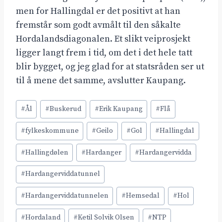
men for Hallingdal er det positivt at han
fremstår som godt avmålt til den såkalte
Hordalandsdiagonalen. Et slikt veiprosjekt
ligger langt frem i tid, om det i det hele tatt
blir bygget, og jeg glad for at statsråden ser ut
til å mene det samme, avslutter Kaupang.
Post
#
Ål
#
Buskerud
#
Erik Kaupang
#
Flå
Tags:
#
fylkeskommune
#
Geilo
#
Gol
#
Hallingdal
#
Hallingdølen
#
Hardanger
#
Hardangervidda
#
Hardangerviddatunnel
#
Hardangerviddatunnelen
#
Hemsedal
#
Hol
#
Hordaland
#
Ketil Solvik Olsen
#
NTP