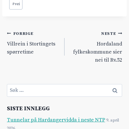
#
vei
Innleggsnavigasjon
FORRIGE
NESTE
Villrein i Stortingets
Hordaland
spørretime
fylkeskommune sier
nei til Rv.52
Søk
etter:
SISTE INNLEGG
Tunnelar på Hardangervidda i neste NTP
9. april
2026