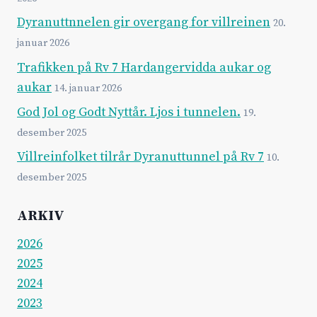
Dyranuttnnelen gir overgang for villreinen
20.
januar 2026
Trafikken på Rv 7 Hardangervidda aukar og
aukar
14. januar 2026
God Jol og Godt Nyttår. Ljos i tunnelen.
19.
desember 2025
Villreinfolket tilrår Dyranuttunnel på Rv 7
10.
desember 2025
ARKIV
2026
2025
2024
2023