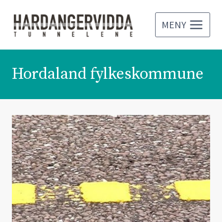
Skip
to
MENY
content
Hordaland fylkeskommune