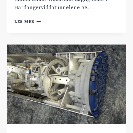
Hardangerviddatunnelene AS.
HORDALAND
LES MER
FYLKESKOMMUNE
SIER
NEI
TIL
RV.52