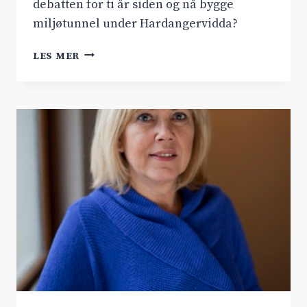
debatten for ti år siden og nå bygge
miljøtunnel under Hardangervidda?
HARDANGERBROEN
LES MER
–
TI
ÅR
ETTER