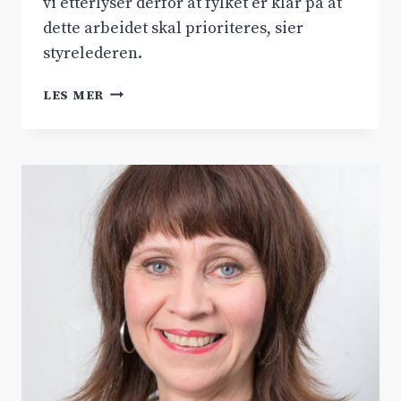
vi etterlyser derfor at fylket er klar på at
dette arbeidet skal prioriteres, sier
styrelederen.
HORDALAND
LES MER
MÅ
PRIORITERE
HARDANGERVIDDATUNNEL