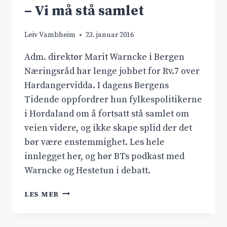
– Vi må stå samlet
Leiv Vambheim
23. januar 2016
Adm. direktør Marit Warncke i Bergen
Næringsråd har lenge jobbet for Rv.7 over
Hardangervidda. I dagens Bergens
Tidende oppfordrer hun fylkespolitikerne
i Hordaland om å fortsatt stå samlet om
veien videre, og ikke skape splid der det
bør være enstemmighet. Les hele
innlegget her, og hør BTs podkast med
Warncke og Hestetun i debatt.
–
LES MER
VI
MÅ
STÅ