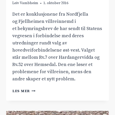
Leiv Vambheim
1. oktober 2016
Det er konklusjonene fra Nordfjella
og Fjellheimen villreinnemd i
et bekymringsbrev de har sendt til Statens
vegvesen i forbindelse med deres
utredninger rundt valg av
hovedveiforbindelsene øst-vest. Valget
står mellom Rv.7 over Hardangervidda og
Rv.52 over Hemsedal. Den ene løser et
problemene for villreinen, mens den
andre skaper et nytt problem.
VILLREINEN
LES MER
LEVER
BEST
MED
RV.7