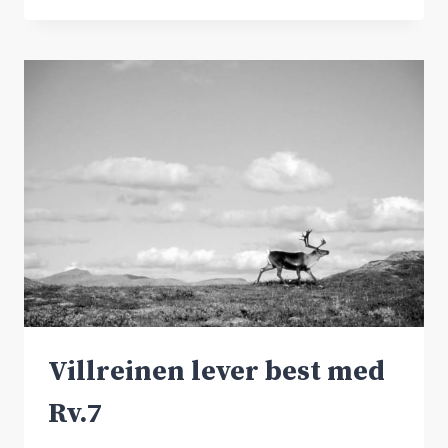
RAPPORT:
TUNNEL
KAN
BYGGES
50%
BILLIGERE
ENN
STATENS
VEGVESENS
ANSLAG
Villreinen lever best med
Rv.7