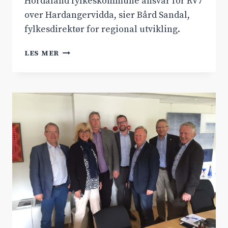
Hordaland fylkeskommune ansvar for RV7
over Hardangervidda, sier Bård Sandal,
fylkesdirektør for regional utvikling.
RV.7
LES MER
ER
ELEKTRISK!