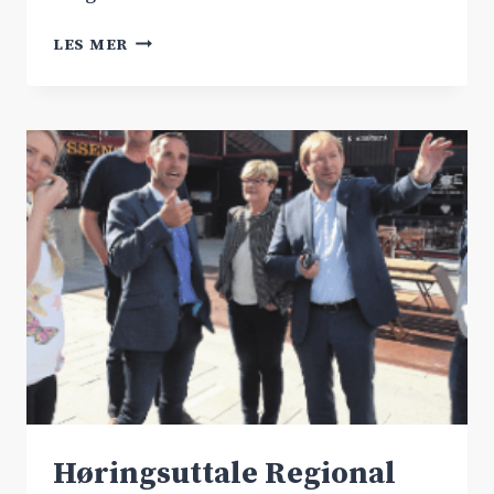
STERK
LES MER
STØTTE
TIL
RV.7
I
HORDALAND
Høringsuttale Regional