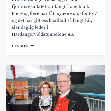
fjorårsresultatet var langt fra et blaff. –
Flere og flere har fått øynene opp for Rv.7
og det har gitt oss knalltall så langt i år,
sier daglig leder i
Hardangerviddatunnelene AS.
TRAFIKANTENE
LES MER
VELGER
RV.7
SOM
ALDRI
FØR