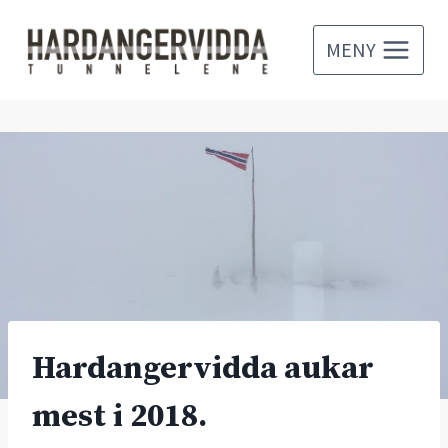
Skip
to
MENY
content
Hardangervidda aukar
mest i 2018.