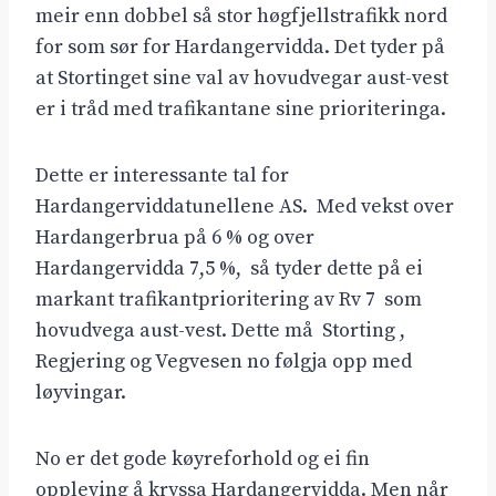
meir enn dobbel så stor høgfjellstrafikk nord
for som sør for Hardangervidda. Det tyder på
at Stortinget sine val av hovudvegar aust-vest
er i tråd med trafikantane sine prioriteringa.
Dette er interessante tal for
Hardangerviddatunellene AS. Med vekst over
Hardangerbrua på 6 % og over
Hardangervidda 7,5 %, så tyder dette på ei
markant trafikantprioritering av Rv 7 som
hovudvega aust-vest. Dette må Storting ,
Regjering og Vegvesen no følgja opp med
løyvingar.
No er det gode køyreforhold og ei fin
oppleving å kryssa Hardangervidda. Men når