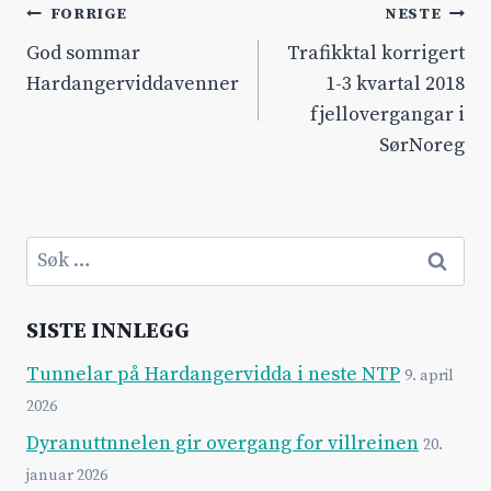
Innleggsnavigasjon
FORRIGE
NESTE
God sommar
Trafikktal korrigert
Hardangerviddavenner
1-3 kvartal 2018
fjellovergangar i
SørNoreg
Søk
etter:
SISTE INNLEGG
Tunnelar på Hardangervidda i neste NTP
9. april
2026
Dyranuttnnelen gir overgang for villreinen
20.
januar 2026