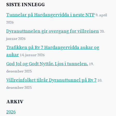
SISTE INNLEGG
Tunnelar på Hardangervidda i neste NTP
9. april
2026
Dyranuttnnelen gir overgang for villreinen
20.
januar 2026
Trafikken på Rv 7 Hardangervidda aukar og
aukar
14. januar 2026
God Jol og Godt Nyttår. Ljos i tunnelen.
19.
desember 2025
Villreinfolket tilrår Dyranuttunnel på Rv 7
10.
desember 2025
ARKIV
2026