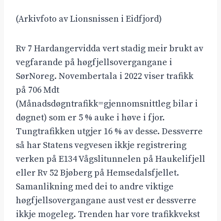
(Arkivfoto av Lionsnissen i Eidfjord)
Rv 7 Hardangervidda vert stadig meir brukt av
vegfarande på høgfjellsovergangane i
SørNoreg. Novembertala i 2022 viser trafikk
på 706 Mdt
(Månadsdøgntrafikk=gjennomsnittleg bilar i
døgnet) som er 5 % auke i høve i fjor.
Tungtrafikken utgjer 16 % av desse. Dessverre
så har Statens vegvesen ikkje registrering
verken på E134 Vågslitunnelen på Haukelifjell
eller Rv 52 Bjøberg på Hemsedalsfjellet.
Samanlikning med dei to andre viktige
høgfjellsovergangane aust vest er dessverre
ikkje mogeleg. Trenden har vore trafikkvekst