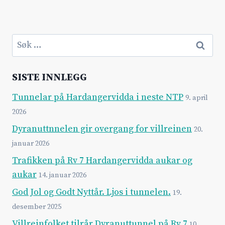
Søk
etter:
SISTE INNLEGG
Tunnelar på Hardangervidda i neste NTP
9. april
2026
Dyranuttnnelen gir overgang for villreinen
20.
januar 2026
Trafikken på Rv 7 Hardangervidda aukar og
aukar
14. januar 2026
God Jol og Godt Nyttår. Ljos i tunnelen.
19.
desember 2025
Villreinfolket tilrår Dyranuttunnel på Rv 7
10.