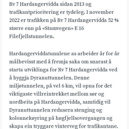
Rv 7 Hardangervidda sidan 2013 og
trafikantprioritering er tydeleg. I november
2022 er trafikken på Rv 7 Hardangervidda 52 %
større enn på «Stamvegen» E 16
Filefjellstunnelen.
Hardangerviddatunnlene as arbeider år for år
målbevisst med å fremja saka om snarast å
starta utviklinga for Rv 7 Hardangervidda ved
å byggja Dyranuttunnelen. Denne
miljøtunnelen, på vel 6 km, vil opna for det
viktigaste villreintrekket mellom sør og
nordbeita på Hardangervidda, samtidig vil
Dyranuttunnelen redusera stenging og
kolonnekøyring på høgfjellsovergangen og
skapa ein tryggare vinterveg for trafikantane.