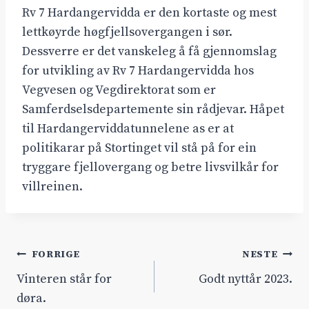
Rv 7 Hardangervidda er den kortaste og mest
lettkøyrde høgfjellsovergangen i sør.
Dessverre er det vanskeleg å få gjennomslag
for utvikling av Rv 7 Hardangervidda hos
Vegvesen og Vegdirektorat som er
Samferdselsdepartemente sin rådjevar. Håpet
til Hardangerviddatunnelene as er at
politikarar på Stortinget vil stå på for ein
tryggare fjellovergang og betre livsvilkår for
villreinen.
Innleggsnavigasjon
FORRIGE
NESTE
Vinteren står for
Godt nyttår 2023.
døra.