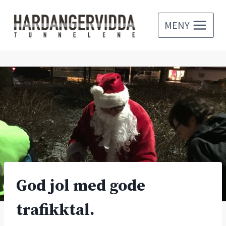
Skip
to
MENY
content
God jol med gode
trafikktal.