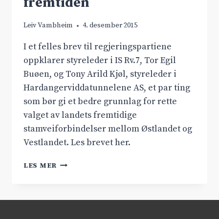
fremtiden
Leiv Vambheim
4. desember 2015
I et felles brev til regjeringspartiene
oppklarer styreleder i IS Rv.7, Tor Egil
Buøen, og Tony Arild Kjøl, styreleder i
Hardangerviddatunnelene AS, et par ting
som bør gi et bedre grunnlag for rette
valget av landets fremtidige
stamveiforbindelser mellom Østlandet og
Vestlandet. Les brevet her.
EN
LES MER
STAMVEILØSNING
FOR
FREMTIDEN