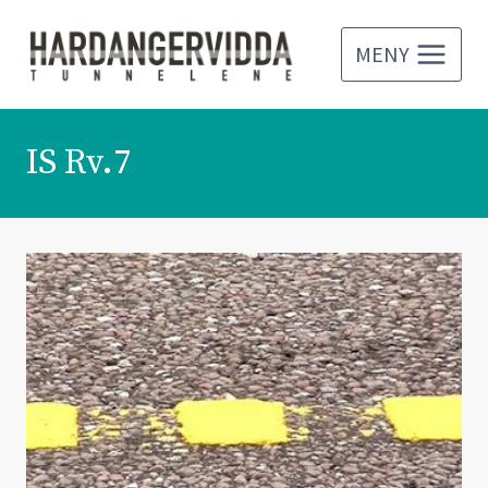
Skip
to
MENY
content
IS Rv.7