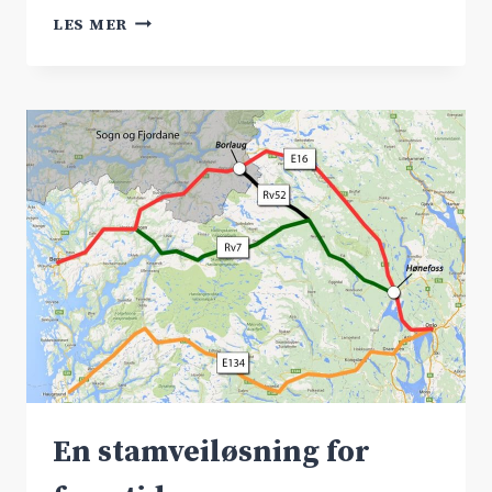
BEFARER
LES MER
RV.7
MED
BUSS
28.-29.
SEPTEMBER
En stamveiløsning for