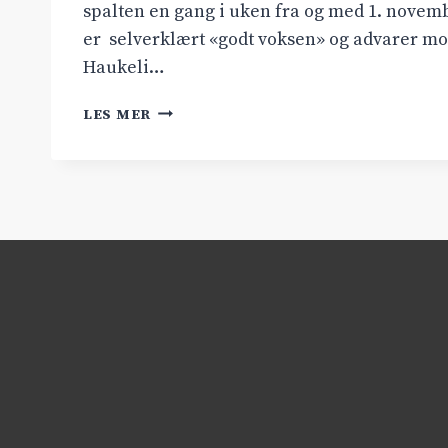
spalten en gang i uken fra og med 1. novem
er selverklært «godt voksen» og advarer mot
Haukeli…
PÅ
LES MER
VIDDA
MED…