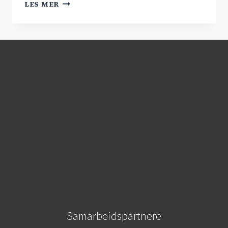
SAMMEN
LES MER
ER
VI
STERKE!
Samarbeidspartnere