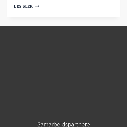
LA
LES MER
FREM
ØST-
VESTANBEFALING
1.
SEPTEMBER
Samarbeidspartnere