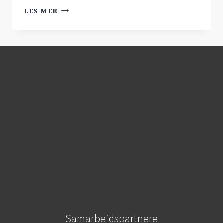
RV.7
LES MER
BINDER
NORGE
SAMMEN!
Samarbeidspartnere