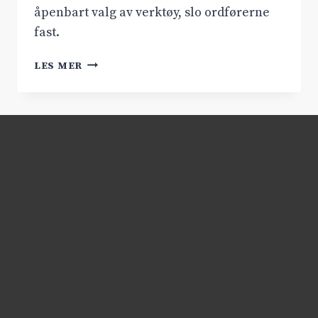
åpenbart valg av verktøy, slo ordførerne
fast.
TALTE
LES MER
RV.7
SIN
SAK
I
SENTERPARTIETS
STORTINGSGRUPPE