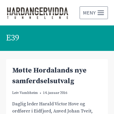
Skip
to
MENY
content
E39
Møtte Hordalands nye
samferdselsutvalg
Leiv Vambheim
14. januar 2016
Daglig leder Harald Victor Hove og
ordfører i Eidfjord, Anved Johan Tveit,