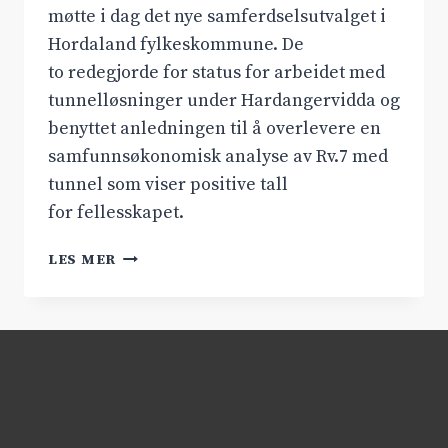
møtte i dag det nye samferdselsutvalget i
Hordaland fylkeskommune. De
to redegjorde for status for arbeidet med
tunnelløsninger under Hardangervidda og
benyttet anledningen til å overlevere en
samfunnsøkonomisk analyse av Rv.7 med
tunnel som viser positive tall
for fellesskapet.
MØTTE
LES MER
HORDALANDS
NYE
SAMFERDSELSUTVALG