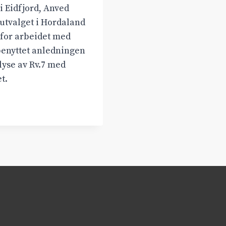
i Eidfjord, Anved
sutvalget i Hordaland
 for arbeidet med
enyttet anledningen
yse av Rv.7 med
et.