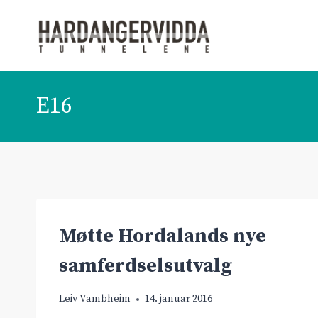
Skip
to
content
E16
Møtte Hordalands nye
samferdselsutvalg
Leiv Vambheim
14. januar 2016