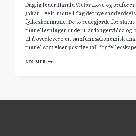
Daglig leder Harald Victor Hove og ordfører 
Johan Tveit, møtte i dag det nye samferdsel
fylkeskommune. De to redegjorde for status
tunnelløsninger under Hardangervidda og b
til å overlevere en samfunnsøkonomisk anal
tunnel som viser positive tall for fellesskap
MØTTE
LES MER
HORDALANDS
NYE
SAMFERDSELSUTVALG