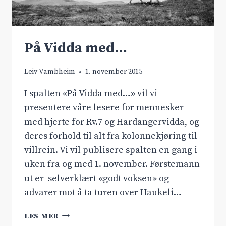
På Vidda med…
Leiv Vambheim
1. november 2015
I spalten «På Vidda med…» vil vi
presentere våre lesere for mennesker
med hjerte for Rv.7 og Hardangervidda, og
deres forhold til alt fra kolonnekjøring til
villrein. Vi vil publisere spalten en gang i
uken fra og med 1. november. Førstemann
ut er selverklært «godt voksen» og
advarer mot å ta turen over Haukeli…
PÅ
LES MER
VIDDA