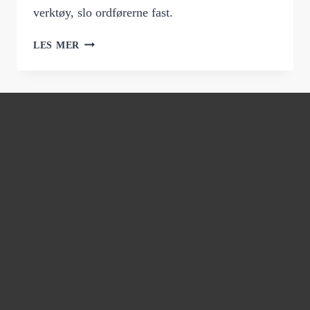
verktøy, slo ordførerne fast.
TALTE
LES MER
RV.7
SIN
SAK
I
SENTERPARTIETS
STORTINGSGRUPPE