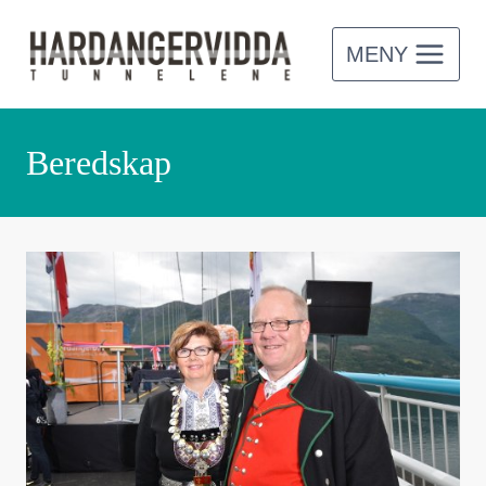
Skip
to
MENY
content
Beredskap